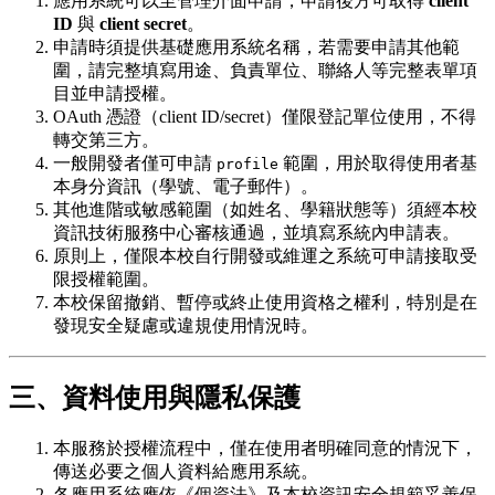
應用系統可以至管理介面申請，申請後方可取得
client
ID
與
client secret
。
申請時須提供基礎應用系統名稱，若需要申請其他範
圍，請完整填寫用途、負責單位、聯絡人等完整表單項
目並申請授權。
OAuth 憑證（client ID/secret）僅限登記單位使用，不得
轉交第三方。
一般開發者僅可申請
範圍，用於取得使用者基
profile
本身分資訊（學號、電子郵件）。
其他進階或敏感範圍（如姓名、學籍狀態等）須經本校
資訊技術服務中心審核通過，並填寫系統內申請表。
原則上，僅限本校自行開發或維運之系統可申請接取受
限授權範圍。
本校保留撤銷、暫停或終止使用資格之權利，特別是在
發現安全疑慮或違規使用情況時。
三、資料使用與隱私保護
本服務於授權流程中，僅在使用者明確同意的情況下，
傳送必要之個人資料給應用系統。
各應用系統應依《個資法》及本校資訊安全規範妥善保