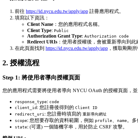
前往
https://id.nycu.edu.tw/apply/app
註冊應用程式。
填寫以下資訊：
Client Name
：您的應用程式名稱。
Client Type
:
Public
Authorization Grant Type
:
Authorization code
Redirect URIs
：使用者授權後，會被重新導向到此
在此頁面找到
https://id.nycu.edu.tw/apply/app
，獲取剛剛所申請到的 C
2. 授權流程
Step 1: 將使用者導向授權頁面
您的應用程式需要將使用者導向 NYCU OAuth 的授權頁面
:
response_type
code
: 您註冊後得到的
client_id
Client ID
: 您註冊時填寫的
redirect_uri
重新導向網址
: 您想要存取的資料範圍，例如
、
。多個
scope
profile
name
: (可選) 一個隨機字串，用於防止 CSRF 攻擊。
state