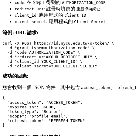
: 在 Step 1 得到的
code
AUTHORIZATION_CODE
: 註冊時填寫的
redirect_uri
重新導向網址
: 應用程式的
client_id
Client ID
: 應用程式的
client_secret
Client Secret
範例 cURL 請求:
curl -X POST https://id.nycu.edu.tw/o/token/ \

  -d "grant_type=authorization_code" \

  -d "code=AUTHORIZATION_CODE" \

  -d "redirect_uri=YOUR_REDIRECT_URI" \

  -d "client_id=YOUR_CLIENT_ID" \

成功的回應:
您會收到一個 JSON 物件，其中包含
、
access_token
refresh_
{

  "access_token": "ACCESS_TOKEN",

  "expires_in": 36000,

  "token_type": "Bearer",

  "scope": "profile email",

  "refresh_token": "REFRESH_TOKEN"
