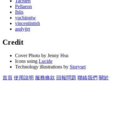
Tachien
Pellaeon
Iblis
yuchingtw
vincentinttsh
andyjjrt
Credit
Cover Photo by Jenny Hsu
Icons using
Lucide
Technology illustrations by
Storyset
首頁
使用說明
服務條款
回報問題
聯絡我們
關於